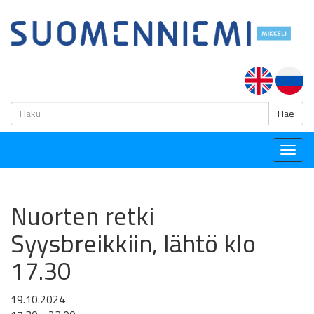
H
Hae
Togg
navig
Nuorten retki
Syysbreikkiin, lähtö klo
17.30
19.10.2024