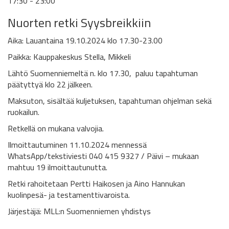
17:30 - 23:00
Nuorten retki Syysbreikkiin
Aika: Lauantaina 19.10.2024 klo 17.30-23.00
Paikka: Kauppakeskus Stella, Mikkeli
Lähtö Suomenniemeltä n. klo 17.30, paluu tapahtuman
päätyttyä klo 22 jälkeen.
Maksuton, sisältää kuljetuksen, tapahtuman ohjelman sekä
ruokailun.
Retkellä on mukana valvojia.
Ilmoittautuminen 11.10.2024 mennessä
WhatsApp/tekstiviesti 040 415 9327 / Päivi – mukaan
mahtuu 19 ilmoittautunutta.
Retki rahoitetaan Pertti Haikosen ja Aino Hannukan
kuolinpesä- ja testamenttivaroista.
Järjestäjä: MLL:n Suomenniemen yhdistys