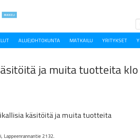
ELUT
ALUEJOHTOKUNTA
MATKAILU
YRITYKSET
Y
äsitöitä ja muita tuotteita kl
allisia käsitöitä ja muita tuotteita
i, Lappeenrannantie 2132.