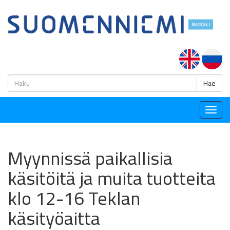
H
Hae
Togg
navig
Myynnissä paikallisia
käsitöitä ja muita tuotteita
klo 12-16 Teklan
käsityöaitta