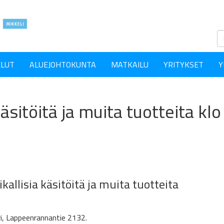
ELUT
ALUEJOHTOKUNTA
MATKAILU
YRITYKSET
Y
äsitöitä ja muita tuotteita kl
allisia käsitöitä ja muita tuotteita
i, Lappeenrannantie 2132.