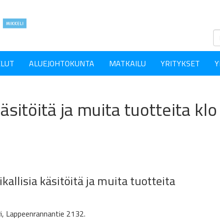
ELUT
ALUEJOHTOKUNTA
MATKAILU
YRITYKSET
Y
äsitöitä ja muita tuotteita kl
allisia käsitöitä ja muita tuotteita
i, Lappeenrannantie 2132.