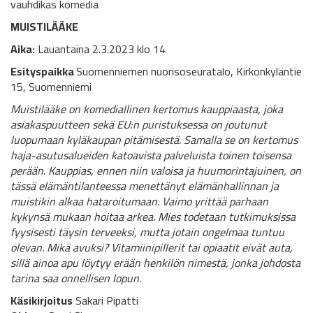
vauhdikas komedia
MUISTILÄÄKE
Aika:
Lauantaina 2.3.2023 klo 14
Esityspaikka
Suomenniemen nuorisoseuratalo, Kirkonkyläntie
15, Suomenniemi
Muistilääke on komediallinen kertomus kauppiaasta, joka
asiakaspuutteen sekä EU:n puristuksessa on joutunut
luopumaan kyläkaupan pitämisestä. Samalla se on kertomus
haja-asutusalueiden katoavista palveluista toinen toisensa
perään. Kauppias, ennen niin valoisa ja huumorintajuinen, on
tässä elämäntilanteessa menettänyt elämänhallinnan ja
muistikin alkaa hataroitumaan. Vaimo yrittää parhaan
kykynsä mukaan hoitaa arkea. Mies todetaan tutkimuksissa
fyysisesti täysin terveeksi, mutta jotain ongelmaa tuntuu
olevan. Mikä avuksi? Vitamiinipillerit tai opiaatit eivät auta,
sillä ainoa apu löytyy erään henkilön nimestä, jonka johdosta
tarina saa onnellisen lopun.
Käsikirjoitus
Sakari Pipatti