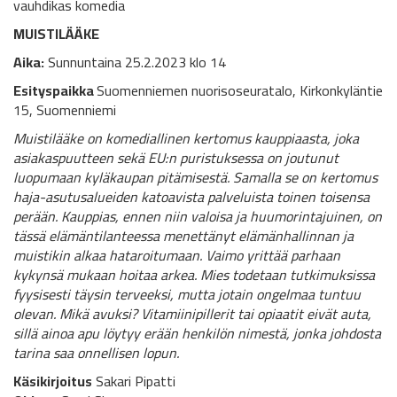
vauhdikas komedia
MUISTILÄÄKE
Aika:
Sunnuntaina 25.2.2023 klo 14
Esityspaikka
Suomenniemen nuorisoseuratalo, Kirkonkyläntie
15, Suomenniemi
Muistilääke on komediallinen kertomus kauppiaasta, joka
asiakaspuutteen sekä EU:n puristuksessa on joutunut
luopumaan kyläkaupan pitämisestä. Samalla se on kertomus
haja-asutusalueiden katoavista palveluista toinen toisensa
perään. Kauppias, ennen niin valoisa ja huumorintajuinen, on
tässä elämäntilanteessa menettänyt elämänhallinnan ja
muistikin alkaa hataroitumaan. Vaimo yrittää parhaan
kykynsä mukaan hoitaa arkea. Mies todetaan tutkimuksissa
fyysisesti täysin terveeksi, mutta jotain ongelmaa tuntuu
olevan. Mikä avuksi? Vitamiinipillerit tai opiaatit eivät auta,
sillä ainoa apu löytyy erään henkilön nimestä, jonka johdosta
tarina saa onnellisen lopun.
Käsikirjoitus
Sakari Pipatti