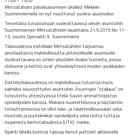
11:00 - 13:00
Metsätähden palveluasumisen yksikkö Mikkelin
Suomenniemellä on nyt muuttunut vuokra-asunnoiksi.
Tervetuloa tutustumaan vuokrattavissa oleviin asuntoihin
Suomenniemen Metsätähteen lauantaina 21.9.2019 klo 11-
13, osoite Opinraitti 9, Suomenniemi
Tilaisuudessa esitellään Metsätähden tarjoamaa
ainutlaatuista mahdollisuutta yhteisölliselle asumiselle.
Vuokrattavana on omien yksiöiden lisäksi huoneita, joissa
olohuone ja keittiö ovat yhteiskäytössä muiden asukkaiden
kanssa.
Esittelytilaisuudessa on mahdollisuus tutustua myös
valmiiksi sisustettuihin asuntoihin. Asuntojen ”stailaus” on
toteutettu yhteistyössä Etelä-Savon ammattiopiston
opiskelijoiden kanssa. Mukana suunnittelussa ja käytännön
toteuttamisessa on ollut käsi- ja taideteollisuusalan sekä
muotoilu ja puutekniikan opiskelijoita sekä Uutta työtä ja
osaamista kiertotaloudesta (UTK) -hanke.
Sijainti lähellä luontoa tarjoaa hienot puitteet aktiiviselle