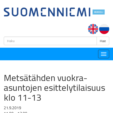
H
Hae
Togg
navig
Metsätähden vuokra-
asuntojen esittelytilaisuus
klo 11-13
21.9.2019