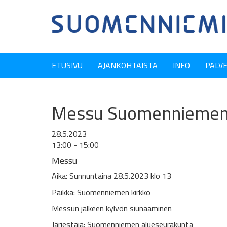
ETUSIVU
AJANKOHTAISTA
INFO
PALV
Messu Suomenniemen k
28.5.2023
13:00 - 15:00
Messu
Aika: Sunnuntaina 28.5.2023 klo 13
Paikka: Suomenniemen kirkko
Messun jälkeen kylvön siunaaminen
Järjestäjä: Suomenniemen alueseurakunta