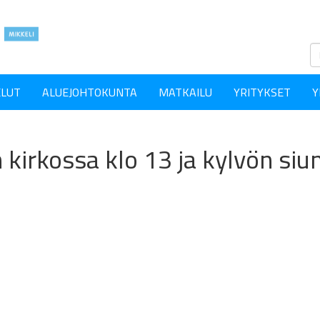
ELUT
ALUEJOHTOKUNTA
MATKAILU
YRITYKSET
Y
irkossa klo 13 ja kylvön si