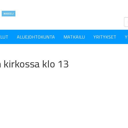
ELUT
ALUEJOHTOKUNTA
MATKAILU
YRITYKSET
Y
irkossa klo 13