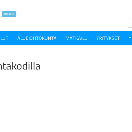
ELUT
ALUEJOHTOKUNTA
MATKAILU
YRITYKSET
Y
takodilla