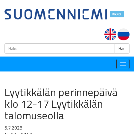
H
Hae
Togg
navig
Lyytikkälän perinnepäivä
klo 12-17 Lyytikkälän
talomuseolla
5.7.2025