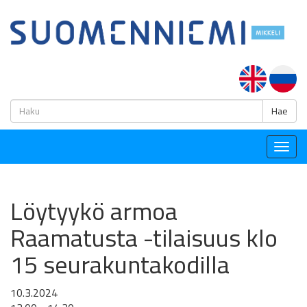
H
Hae
Togg
navig
Löytyykö armoa
Raamatusta -tilaisuus klo
15 seurakuntakodilla
10.3.2024