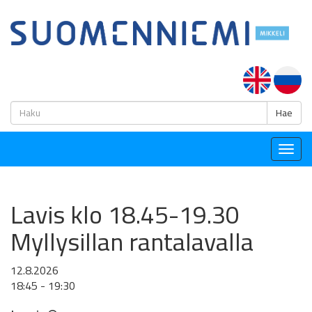
H
Hae
Togg
navig
Lavis klo 18.45-19.30
Myllysillan rantalavalla
12.8.2026
18:45 - 19:30