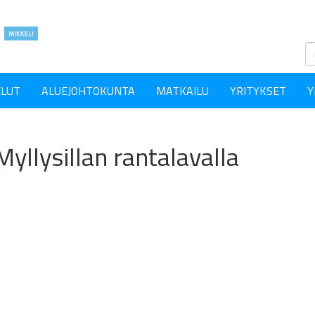
ELUT
ALUEJOHTOKUNTA
MATKAILU
YRITYKSET
Y
yllysillan rantalavalla