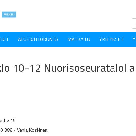
ELUT
ALUEJOHTOKUNTA
MATKAILU
YRITYKSET
Y
 klo 10-12 Nuorisoseuratalolla
äntie 15
0 388 / Venla Koskinen.