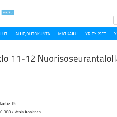
ELUT
ALUEJOHTOKUNTA
MATKAILU
YRITYKSET
Y
 klo 11-12 Nuorisoseurantaloll
läntie 15
0 388 / Venla Koskinen.