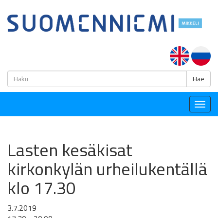
H
Hae
Togg
navig
Lasten kesäkisat
kirkonkylän urheilukentällä
klo 17.30
3.7.2019