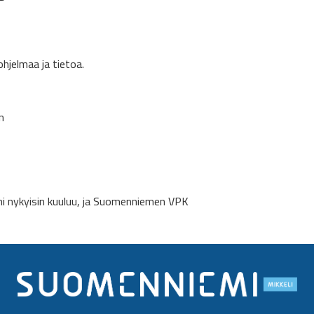
ä ohjelmaa ja tietoa.
n
mi nykyisin kuuluu, ja Suomenniemen VPK