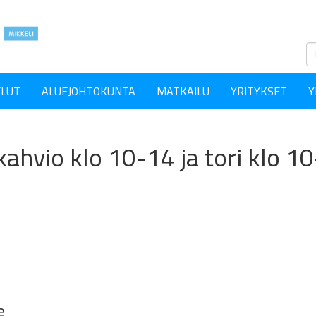
ELUT
ALUEJOHTOKUNTA
MATKAILU
YRITYKSET
Y
 kahvio klo 10-14 ja tori kl
e