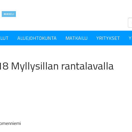
ELUT
ALUEJOHTOKUNTA
MATKAILU
YRITYKSET
Y
18 Myllysillan rantalavalla
Suomenniemi