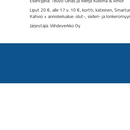
Esiintyjinä: Teuvo Oinas ja Merja Kuisma & Amor
Liput 20 €, alle 17 v. 10 €, kortti, käteinen, Smartu
Kahvio + anniskelualue: olut-, siideri- ja lonkeromyyn
Järjestäjä: Viihdeverkko Oy