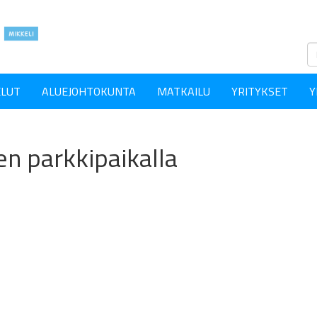
ELUT
ALUEJOHTOKUNTA
MATKAILU
YRITYKSET
Y
en parkkipaikalla