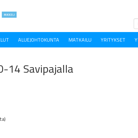
ELUT
ALUEJOHTOKUNTA
MATKAILU
YRITYKSET
Y
0-14 Savipajalla
ta)