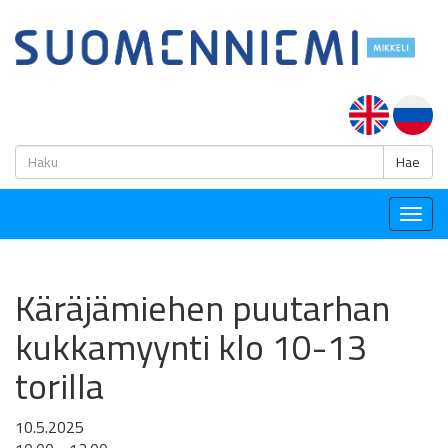
H
Hae
Togg
navig
Käräjämiehen puutarhan
kukkamyynti klo 10-13
torilla
10.5.2025