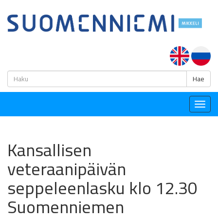
H
Hae
Togg
navig
Kansallisen
veteraanipäivän
seppeleenlasku klo 12.30
Suomenniemen