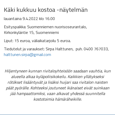
Käki kukkuu kostoa -näytelmän
lauantaina 9.4.2022 klo 16.00
Esityspaikka: Suomenniemen nuorisoseurantalo,
Kirkonkyläntie 15, Suomenniemi
Liput: 15 euroa, väliaikatarjoilu 5 euroa.
Tiedutelut ja varaukset: Sirpa Halttunen, puh. 0400 767033,
halttunen.sirpa@gmail.com
Hiljentyneen kunnan rivitaloyhteisöön saadaan vauhtia, kun
alueella alkaa kyläpoliisikokeilu. Kaikkien yllätykseksi
rötökset lisääntyvät ja lisäksi huijari saa rivitalon naisten
päät pyörälle. Kohteeksi joutuneet ikänaiset eivät suinkaan
jää hampaattomiksi, vaan alkavat yhdessä suunnitella
kostotoimia hämäräheikille.