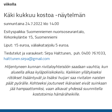
viikolla
Käki kukkuu kostoa -näytelmän
sunnuntaina 24.7.2022 klo 14.00
Esityspaikka: Suomenniemen nuorisoseurantalo,
Kirkonkyläntie 15, Suomenniemi
Liput: 15 euroa, väliaikatarjoilu 5 euroa.
Tiedutelut ja varaukset: Sirpa Halttunen, puh. 0400 767033,
halttunen.sirpa@gmail.com
Hiljentyneen kunnan rivitaloyhteisöön saadaan vauhtia, kun
alueella alkaa kyläpoliisikokeilu. Kaikkien yllätykseksi
rötökset lisääntyvät ja lisäksi huijari saa rivitalon naisten
päät pyörälle. Kohteeksi joutuneet ikänaiset eivät suinkaan
jää hampaattomiksi, vaan alkavat yhdessä suunnitella
kostotoimia hämäräheikille.