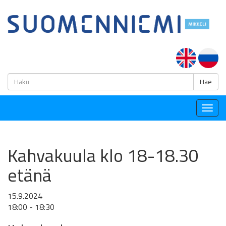
H
Hae
Togg
navig
Kahvakuula klo 18-18.30
etänä
15.9.2024
18:00 - 18:30