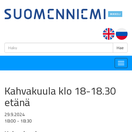
H
Hae
Togg
navig
Kahvakuula klo 18-18.30
etänä
29.9.2024
18:00 - 18:30