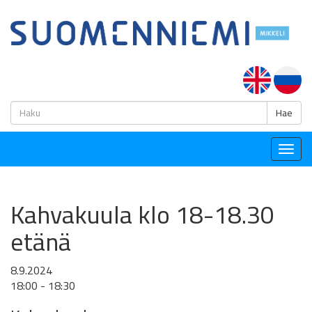
H
Hae
Togg
navig
Kahvakuula klo 18-18.30
etänä
8.9.2024
18:00 - 18:30