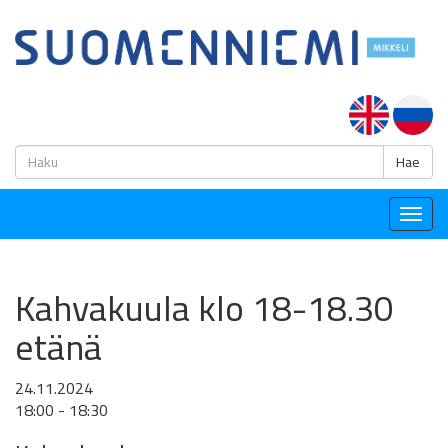
H
Hae
Togg
navig
Kahvakuula klo 18-18.30
etänä
24.11.2024
18:00 - 18:30