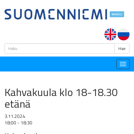
H
Hae
Togg
navig
Kahvakuula klo 18-18.30
etänä
3.11.2024
18:00 - 18:30