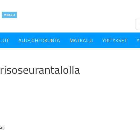
ELUT
ALUEJOHTOKUNTA
MATKAILU
YRITYKSET
Y
isoseurantalolla
su)