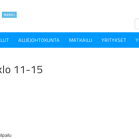
ELUT
ALUEJOHTOKUNTA
MATKAILU
YRITYKSET
Y
klo 11-15
ilpailu