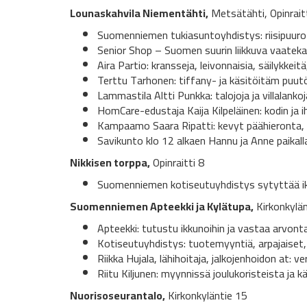
Lounaskahvila Niementähti,
Metsätähti, Opinrait
Suomenniemen tukiasuntoyhdistys: riisipuuro +
Senior Shop – Suomen suurin liikkuva vaatekaup
Aira Partio: kransseja, leivonnaisia, säilykkeitä
Terttu Tarhonen: tiffany- ja käsitöitäm puu
Lammastila Altti Punkka: talojoja ja villalankoj
HomCare-edustaja Kaija Kilpeläinen: kodin ja 
Kampaamo Saara Ripatti: kevyt päähieronta,
Savikunto klo 12 alkaen Hannu ja Anne paikal
Nikkisen torppa,
Opinraitti 8
Suomenniemen kotiseutuyhdistys sytyttää ikk
Suomenniemen Apteekki ja Kylätupa,
Kirkonkylän
Apteekki: tutustu ikkunoihin ja vastaa arvont
Kotiseutuyhdistys: tuotemyyntiä, arpajaiset, 
Riikka Hujala, lähihoitaja, jalkojenhoidon at: 
Riitu Kiljunen: myynnissä joulukoristeista ja k
Nuorisoseurantalo,
Kirkonkyläntie 15