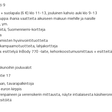
ti 9
 suolapala (6 €) klo 11-13, jouluinen kahvio auki klo 9-13
pa: ihania vaatteita aikuiseen makuun miehille ja naisille
, ym.
töitä, Suomenniemi-kortteja
a
ihmisten hyvinvointituotteita
 kampaamotuotteita, lahjakortteja
la: esittelyä InBody 770 -laite, kehonkoostumusmittaus + esitteitä
unoihin jouluvalot
tie 17
aan, tavarapalkintoja
euron kirppis
verenpaineen ja verensikerin mittausta, näyte intialaisesta käsihieron
äsitöitä