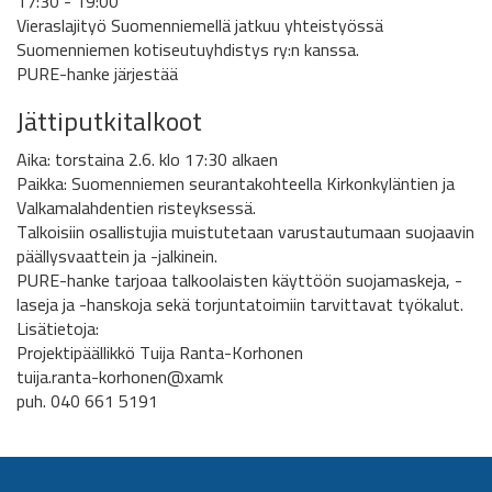
17:30 - 19:00
Vieraslajityö Suomenniemellä jatkuu yhteistyössä
Suomenniemen kotiseutuyhdistys ry:n kanssa.
PURE-hanke järjestää
Jättiputkitalkoot
Aika: torstaina 2.6. klo 17:30 alkaen
Paikka: Suomenniemen seurantakohteella Kirkonkyläntien ja
Valkamalahdentien risteyksessä.
Talkoisiin osallistujia muistutetaan varustautumaan suojaavin
päällysvaattein ja -jalkinein.
PURE-hanke tarjoaa talkoolaisten käyttöön suojamaskeja, -
laseja ja -hanskoja sekä torjuntatoimiin tarvittavat työkalut.
Lisätietoja:
Projektipäällikkö Tuija Ranta-Korhonen
tuija.ranta-korhonen@xamk
puh. 040 661 5191