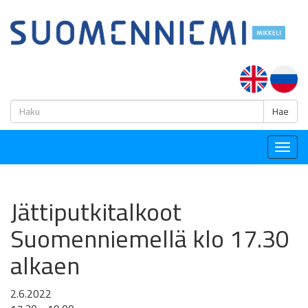
H
Hae
Togg
navig
Jättiputkitalkoot
Suomenniemellä klo 17.30
alkaen
2.6.2022