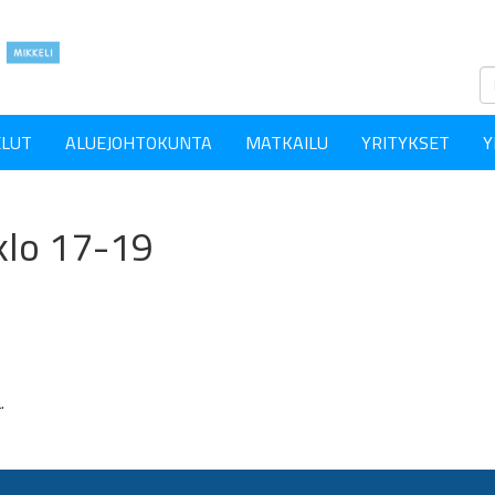
ELUT
ALUEJOHTOKUNTA
MATKAILU
YRITYKSET
Y
 klo 17-19
.