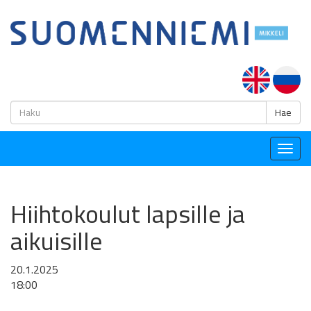
H
Hae
Togg
navig
Hiihtokoulut lapsille ja
aikuisille
20.1.2025
18:00