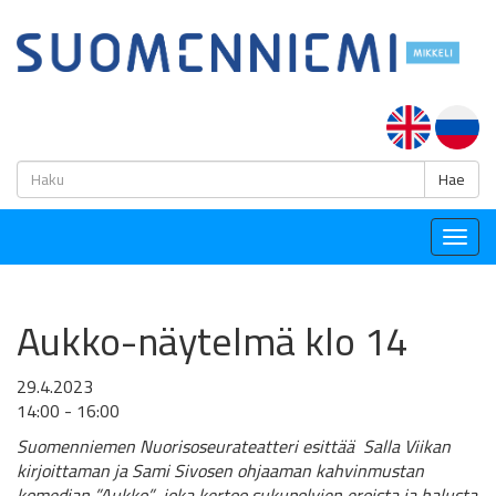
H
Hae
Togg
navig
Aukko-näytelmä klo 14
29.4.2023
14:00 - 16:00
Suomenniemen
Nuorisoseura
teatteri esittää
Salla Viikan
kirjoittama
n
ja Sami
Sivosen ohjaama
n
kahvinmusta
n
komedia
n
”Aukko”
, joka
kertoo
sukupolvien eroista ja halusta