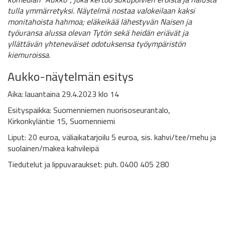
tulla
ymmärretyksi.
Näytelmä nostaa
valokeilaan
kaksi
monitahoista
hahmoa; eläkeikää lähestyvän Naisen
ja
t
yöuransa alussa olevan Tytön
sekä
heidän
eriävät
ja
yllättävän
yhteneväiset
odotuksensa
työympäristön
kiemuroissa
.
Aukko-näytelmän esitys
Aika: lauantaina 29.4.2023 klo 14
Esityspaikka: Suomenniemen nuorisoseurantalo,
Kirkonkyläntie 15, Suomenniemi
Liput: 20 euroa, väliaikatarjoilu 5 euroa,
sis.
kahvi/tee/mehu ja
suolainen/makea kahvileipä
Tiedutelut ja lippuvaraukset: puh. 0400 405 280