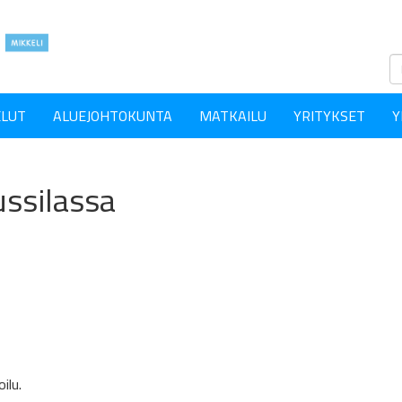
ELUT
ALUEJOHTOKUNTA
MATKAILU
YRITYKSET
Y
ussilassa
ilu.