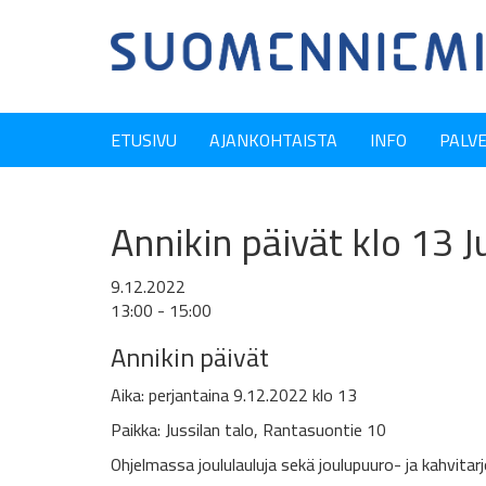
ETUSIVU
AJANKOHTAISTA
INFO
PALV
Annikin päivät klo 13 J
9.12.2022
13:00 - 15:00
Annikin päivät
Aika: perjantaina 9.12.2022 klo 13
Paikka:
Jussilan talo, Rantasuontie 10
Ohjelmassa j
oululauluja sekä
joulupuuro- ja kahvitarjo