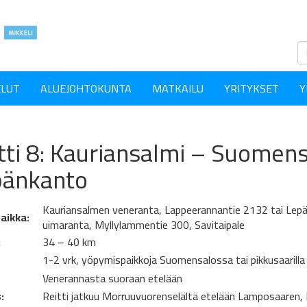
ELUT
ALUEJOHTOKUNTA
MATKAILU
YRITYKSET
Y
tti 8: Kauriansalmi – Suomens
pänkanto
Kauriansalmen veneranta, Lappeerannantie 2132 tai Lep
aikka:
uimaranta, Myllylammentie 300, Savitaipale
:
34 – 40 km
1-2 vrk, yöpymispaikkoja Suomensalossa tai pikkusaarilla
Venerannasta suoraan etelään
:
Reitti jatkuu Morruuvuorenselältä etelään Lamposaaren,