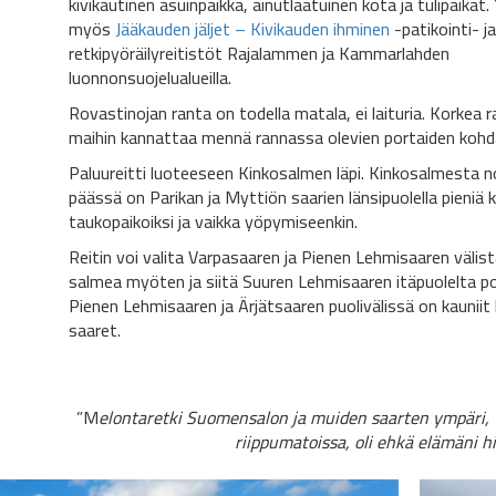
kivikautinen asuinpaikka, ainutlaatuinen kota ja tulipaikat
myös
Jääkauden jäljet – Kivikauden ihminen
-patikointi- ja
retkipyöräilyreitistöt Rajalammen ja Kammarlahden
luonnonsuojelualueilla.
Rovastinojan ranta on todella matala, ei laituria. Korkea r
maihin kannattaa mennä rannassa olevien portaiden kohda
Paluureitti luoteeseen Kinkosalmen läpi. Kinkosalmesta n
päässä on Parikan ja Myttiön saarien länsipuolella pieniä k
taukopaikoiksi ja vaikka yöpymiseenkin.
Reitin voi valita Varpasaaren ja Pienen Lehmisaaren välist
salmea myöten ja siitä Suuren Lehmisaaren itäpuolelta po
Pienen Lehmisaaren ja Ärjätsaaren puolivälissä on kauniit 
saaret.
”M
elonta
retki Suomensalon ja muiden saarten ympäri, y
riippumatoissa, oli ehkä elämäni hi