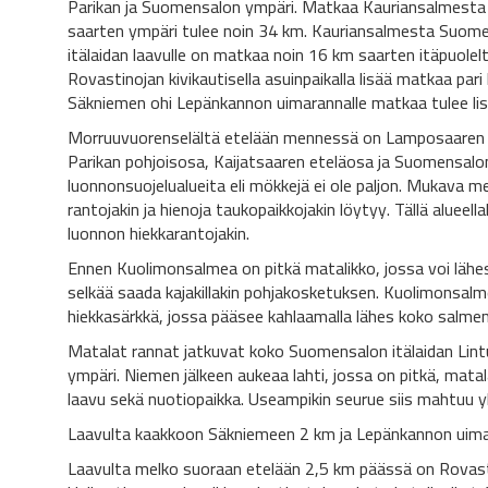
Parikan ja Suomensalon ympäri. Matkaa Kauriansalmesta
saarten ympäri tulee noin 34 km. Kauriansalmesta Suom
itälaidan laavulle on matkaa noin 16 km saarten itäpuolel
Rovastinojan kivikautisella asuinpaikalla lisää matkaa pari 
Säkniemen ohi Lepänkannon uimarannalle matkaa tulee lis
Morruuvuorenselältä etelään mennessä on Lamposaaren 
Parikan pohjoisosa, Kaijatsaaren eteläosa ja Suomensalo
luonnonsuojelualueita eli mökkejä ei ole paljon. Mukava me
rantojakin ja hienoja taukopaikkojakin löytyy. Tällä alueell
luonnon hiekkarantojakin.
Ennen Kuolimonsalmea on pitkä matalikko, jossa voi lähes
selkää saada kajakillakin pohjakosketuksen. Kuolimonsal
hiekkasärkkä, jossa pääsee kahlaamalla lähes koko salmen 
Matalat rannat jatkuvat koko Suomensalon itälaidan Lin
ympäri. Niemen jälkeen aukeaa lahti, jossa on pitkä, matal
laavu sekä nuotiopaikka. Useampikin seurue siis mahtuu y
Laavulta kaakkoon Säkniemeen 2 km ja Lepänkannon uima
Laavulta melko suoraan etelään 2,5 km päässä on Rovas