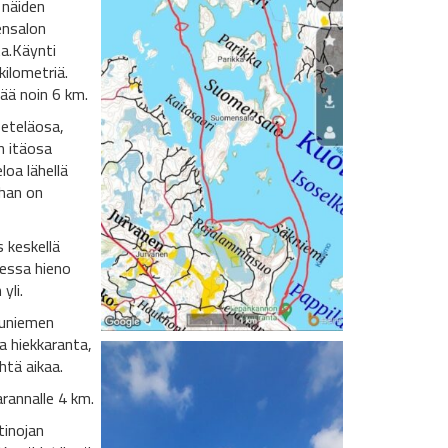
 näiden
ensalon
ta.Käynti
kilometriä.
ää noin 6 km.
eteläosa,
n itäosa
loa lähellä
ahan on
 keskellä
messa hieno
yli.
tuniemen
a hiekkaranta,
htä aikaa.
rannalle 4 km.
tinojan