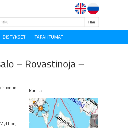
Haku
Hae
HDISTYKSET
TAPAHTUMAT
alo – Rovastinoja –
änkannon
Kartta:
 Myttiön,