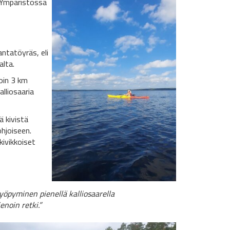
. Ympäristössä
antatöyräs, eli
lta.
oin 3 km
alliosaaria
ä kivistä
hjoiseen.
kivikkoiset
öpyminen pienellä kalliosaarella
enoin retki.”