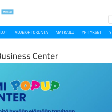
ELUT
ALUEJOHTOKUNTA
MATKAILU
YRITYKSET
Y
usiness Center