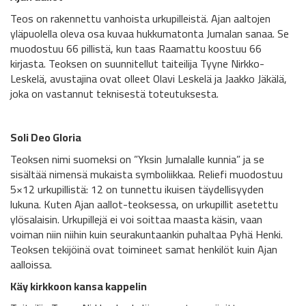
Teos on rakennettu vanhoista urkupilleistä. Ajan aaltojen
yläpuolella oleva osa kuvaa hukkumatonta Jumalan sanaa. Se
muodostuu 66 pillistä, kun taas Raamattu koostuu 66
kirjasta. Teoksen on suunnitellut taiteilija Tyyne Nirkko-
Leskelä, avustajina ovat olleet Olavi Leskelä ja Jaakko Jäkälä,
joka on vastannut teknisestä toteutuksesta.
Soli Deo Gloria
Teoksen nimi suomeksi on ”Yksin Jumalalle kunnia” ja se
sisältää nimensä mukaista symboliikkaa. Reliefi muodostuu
5×12 urkupillistä: 12 on tunnettu ikuisen täydellisyyden
lukuna. Kuten Ajan aallot-teoksessa, on urkupillit asetettu
ylösalaisin. Urkupillejä ei voi soittaa maasta käsin, vaan
voiman niin niihin kuin seurakuntaankin puhaltaa Pyhä Henki.
Teoksen tekijöinä ovat toimineet samat henkilöt kuin Ajan
aalloissa.
Käy kirkkoon kansa kappelin