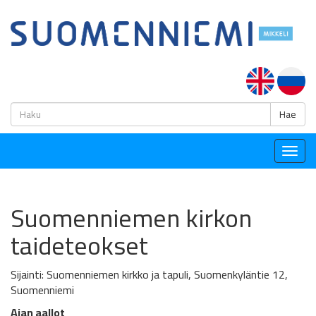
H
Hae
Togg
navig
Suomenniemen kirkon
taideteokset
Sijainti: Suomenniemen kirkko ja tapuli, Suomenkyläntie 12,
Suomenniemi
Ajan aallot