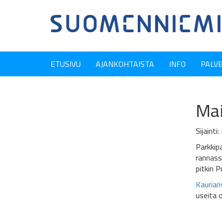
ETUSIVU
AJANKOHTAISTA
INFO
PALV
Mai
Sijaint
Parkkip
rannassa
pitkin 
Kaurian
useita 