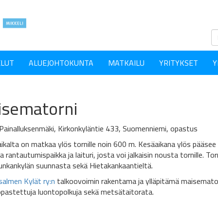
ELUT
ALUEJOHTOKUNTA
MATKAILU
YRITYKSET
Y
sematorni
i: Painalluksenmäki, Kirkonkyläntie 433, Suomenniemi, opastus
aikalta on matkaa ylös tornille noin 600 m. Kesäaikana ylös pääsee 
 rantautumispaikka ja laituri, josta voi jalkaisin nousta tornille. To
Punkankylän suunnasta sekä Hietakankaantieltä.
salmen Kylät ry:n
talkoovoimin rakentama ja ylläpitämä maisematorn
opastettuja luontopolkuja sekä metsätaitorata.