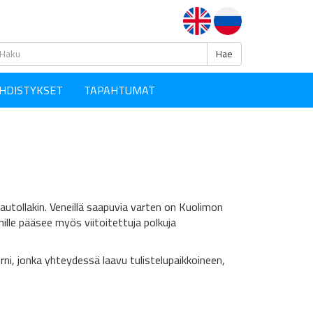
Haku
Hae
HDISTYKSET
TAPAHTUMAT
autollakin. Veneillä saapuvia varten on Kuolimon
rnille pääsee myös viitoitettuja polkuja
i, jonka yhteydessä laavu tulistelupaikkoineen,