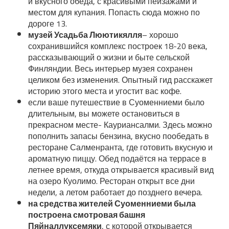
и вкусного обеда, с красивыми пейзажами и
местом для купания. Попасть сюда можно по
дороге 13.
музей Усадьба Люютикялля
– хорошо
сохранившийся комплекс построек 18-20 века,
рассказывающий о жизни и быте сельской
Финляндии. Весь интерьер музея сохранен
целиком без изменения. Опытный гид расскажет
историю этого места и угостит вас кофе.
если ваше путешествие в Суоменниеми было
длительным, вы можете остановиться в
прекрасном месте- Кауриансалми. Здесь можно
пополнить запасы бензина, вкусно пообедать в
ресторане Салменранта, где готовить вкусную и
ароматную пиццу. Обед подаётся на террасе в
летнее время, откуда открывается красивый вид
на озеро Куолимо. Ресторан открыт все дни
недели, а летом работает до позднего вечера.
на средства жителей Суоменниеми была
построена смотровая башня
Пяйналлуксемяки
, с которой открывается