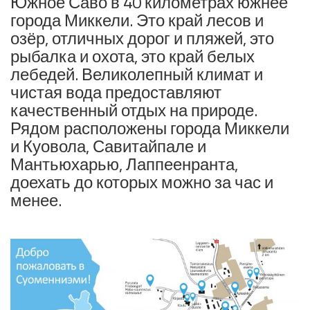
Южное Саво в 40 километрах южнее
города Миккели. Это край лесов и
озёр, отличных дорог и пляжей, это
рыбалка и охота, это край белых
лебедей. Великолепный климат и
чистая вода предоставляют
качественный отдых на природе.
Рядом расположены города Миккели
и Куовола, Савитайпале и
Мантьюхарью, Лаппеенранта,
доехать до которых можно за час и
менее.